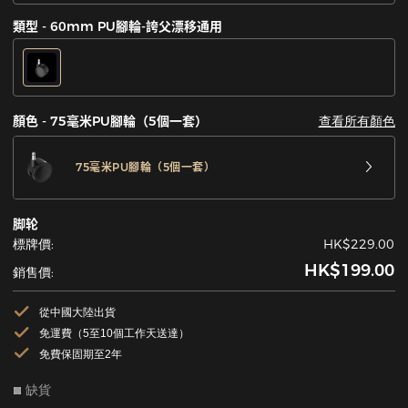
類型 - 60mm PU腳輪-誇父漂移通用
查看所有顏色
顏色 - 75毫米PU腳輪（5個一套）
75毫米PU腳輪（5個一套）
脚轮
標牌價:
HK$229.00
HK$199.00
銷售價:
從中國大陸出貨
免運費（5至10個工作天送達）
免費保固期至2年
缺貨