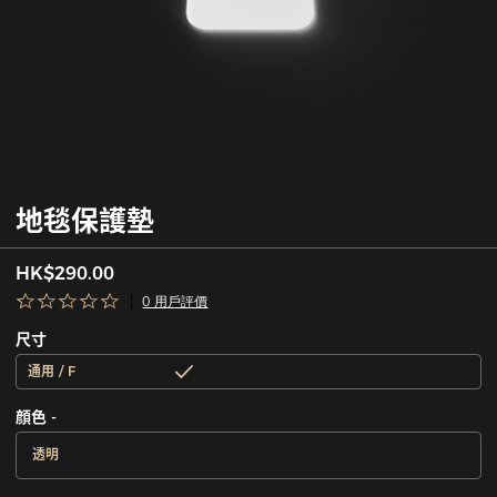
地毯保護墊
HK$290.00
0 用戶評價
尺寸
通用 / F
顔色 -
透明