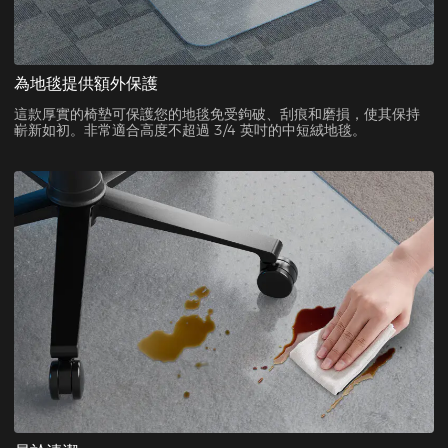
為地毯提供額外保護
這款厚實的椅墊可保護您的地毯免受鉤破、刮痕和磨損，使其保持
嶄新如初。非常適合高度不超過 3/4 英吋的中短絨地毯。