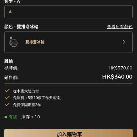
類型 - A
A
查看所有顏色
顔色 - 雙排溜冰輪
雙排溜冰輪
腳輪
標牌價:
HK$370.00
HK$340.00
銷售價:
從中國大陸出貨
免運費（5至10個工作天送達）
免費保固期至2年
有貨
庫存 < 10
加入購物車