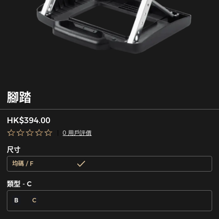
腳踏
HK$394.00
0 用戶評價
尺寸
均碼 / F
類型 - C
B
C