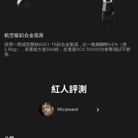
航空級鋁合金底座
採用一體成型壓鑄6061-T6鋁合金製成，比一般鋼腳輕42%（僅
2.8kg），承重能力達500磅，並透過SGS 50000次衝擊測試不變
形。
紅人評測
Micawave