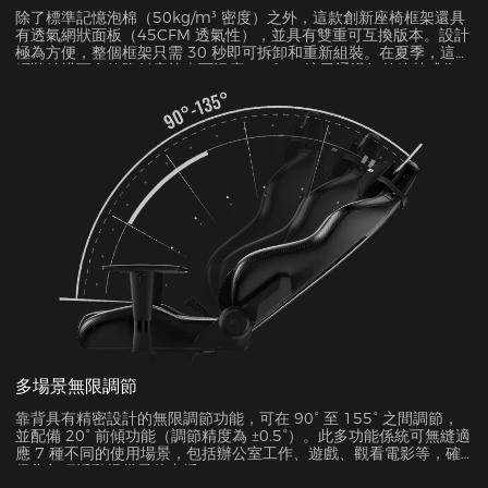
除了標準記憶泡棉（50kg/m³ 密度）之外，這款創新座椅框架還具
有透氣網狀面板（45CFM 透氣性），並具有雙重可互換版本。設計
極為方便，整個框架只需 30 秒即可拆卸和重新組裝。在夏季，這種
網狀結構可有效降低座椅表面溫度 5-8°C，這已通過紅外線熱成像
測試得到驗證。
多場景無限調節
靠背具有精密設計的無限調節功能，可在 90° 至 155° 之間調節，
並配備 20° 前傾功能（調節精度為 ±0.5°）。此多功能係統可無縫適
應 7 種不同的使用場景，包括辦公室工作、遊戲、觀看電影等，確
保為每項活動提供最佳支援。