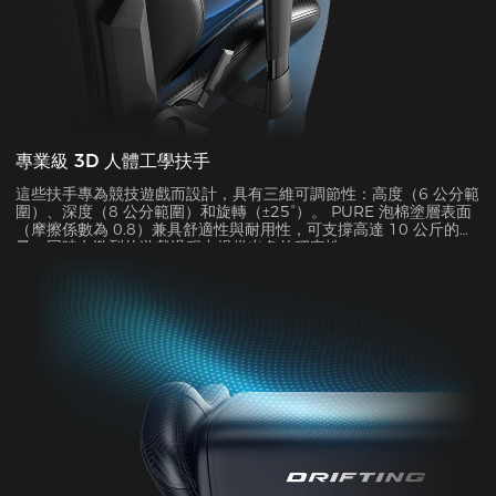
專業級 3D 人體工學扶手
這些扶手專為競技遊戲而設計，具有三維可調節性：高度（6 公分範
圍）、深度（8 公分範圍）和旋轉（±25°）。 PURE 泡棉塗層表面
（摩擦係數為 0.8）兼具舒適性與耐用性，可支撐高達 10 公斤的重
量，同時在激烈的遊戲過程中提供出色的穩定性。