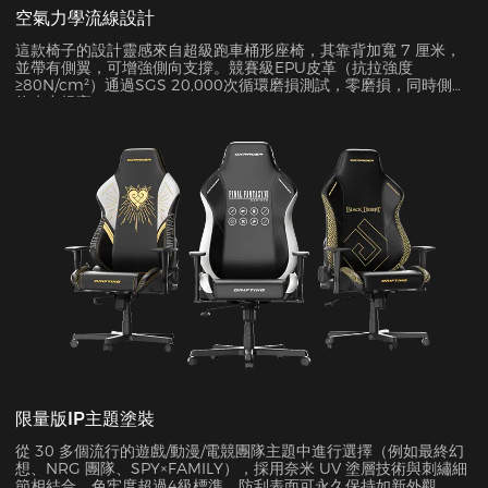
空氣力學流線設計
這款椅子的設計靈感來自超級跑車桶形座椅，其靠背加寬 7 厘米，
並帶有側翼，可增強側向支撐。競賽級EPU皮革（抗拉強度
≥80N/cm²）通過SGS 20,000次循環磨損測試，零磨損，同時側面
約束力提高45%。
限量版IP主題塗裝
從 30 多個流行的遊戲/動漫/電競團隊主題中進行選擇（例如最終幻
想、NRG 團隊、SPY×FAMILY），採用奈米 UV 塗層技術與刺繡細
節相結合。色牢度超過4級標準，防刮表面可永久保持如新外觀。