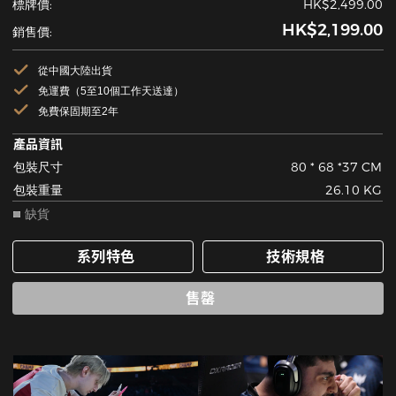
標牌價:
HK$2,499.00
HK$2,199.00
銷售價:
從中國大陸出貨
免運費（5至10個工作天送達）
免費保固期至2年
產品資訊
包裝尺寸
80 * 68 *37 CM
包裝重量
26.10 KG
缺貨
系列特色
技術規格
售罄