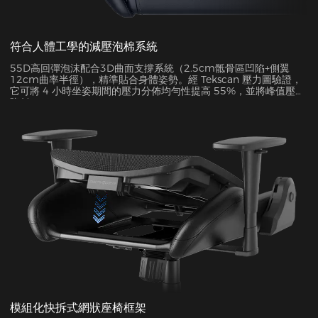
符合人體工學的減壓泡棉系統
55D高回彈泡沫配合3D曲面支撐系統（2.5cm骶骨區凹陷+側翼
12cm曲率半徑），精準貼合身體姿勢。經 Tekscan 壓力圖驗證，
它可將 4 小時坐姿期間的壓力分佈均勻性提高 55%，並將峰值壓力
降低 38%。
模組化快拆式網狀座椅框架