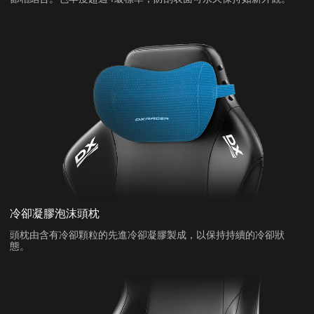
冷卻凝膠泡沫頭枕
頭枕由含有冷卻顆粒的先進冷卻凝膠製成，以保持持續的冷卻狀
態。