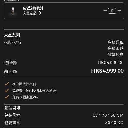
皮革護理劑
0
浏覽産品
火星系列
包裝包括:
座椅通風
座椅加熱
背部按摩
標牌價:
HK$5,099.00
HK$4,999.00
銷售價:
從中國大陸出貨
免運費（5至10個工作天送達）
免費保固期至2年
產品資訊
包裝尺寸
87 * 78 * 38 CM
包裝重量
36.40 KG