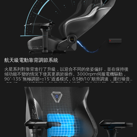
航天級電動靠背調節系統
火星系列對靠背進行了升級，以迎合不同的坐姿偏好，並在保持後
傾功能不變的情況下使其更易於操作。3000rpm伺服電機驅動，
90°-135°無極調節+±15°逍遙模式，0.5秒/10°順滑調速，運行噪音
<35dB，一鍵適配辦公/遊戲/休憩全場景，當你想放鬆、看電視或小
憩時，開啟搖擺功能是最理想的選擇。