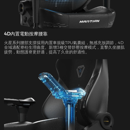
4D內置電動按摩腰靠
火星系列腰部支撐採用內置車規級TPU氣囊組，無感充放調節，4D
全域適配脊柱生理曲度。新增3種交替舒壓按摩模式，直擊久坐腰肌
疲勞，動態護脊更舒適，提高了久坐的舒適性。