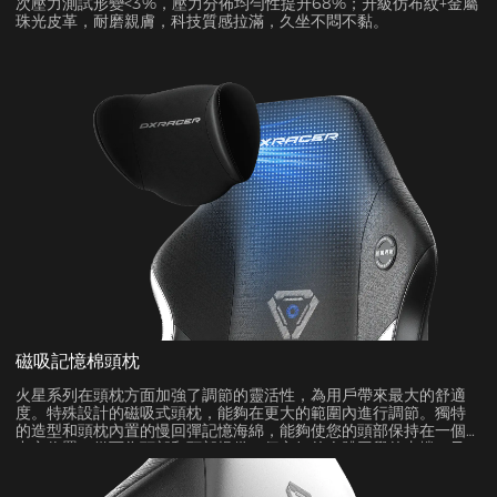
次壓力測試形變<3%，壓力分佈均勻性提升68%；升級仿布紋+金屬
珠光皮革，耐磨親膚，科技質感拉滿，久坐不悶不黏。
磁吸記憶棉頭枕
火星系列在頭枕方面加強了調節的靈活性，為用戶帶來最大的舒適
度。特殊設計的磁吸式頭枕，能夠在更大的範圍內進行調節。獨特
的造型和頭枕內置的慢回彈記憶海綿，能夠使您的頭部保持在一個
中立位置，從而為頭部和頸部提供一個良好的人體工學的支撐，及
緩解壓力。而設計精巧的磁吸結構，則可以確保頭枕牢牢固定在靠
背上適當的位置，讓您安心無憂。