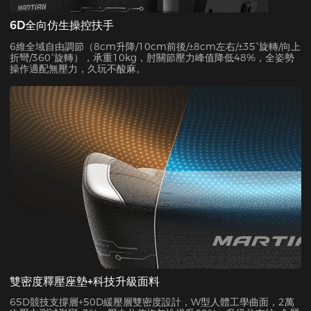
6D全向仿生操控扶手
6維全域自由調節（8cm升降/10cm前後/±8cm左右/±35°旋轉/向上
折彎/360°旋轉），承重10kg，肘關節壓力峰值降低48%，全姿勢
操作適配無壓力，久玩不酸麻。
雙密度釋壓座墊+科技升級面料
65D競技支撐層+50D緩壓層雙密度設計，W型人體工學曲面，2萬