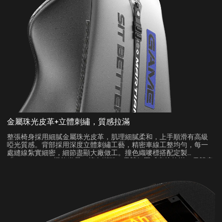
金屬珠光皮革+立體刺繡，質感拉滿
整張椅身採用細膩金屬珠光皮革，肌理細膩柔和，上手順滑有高級
啞光質感。背部採用深度立體刺繡工藝，精密車線工整均勻，每一
處縫線紮實細密，細節盡顯大廠做工。撞色織嘜標搭配定製
「MARTIAN」機能織帶，撞色潮酷，電競氛圍感直接拉滿，電競房
顏值C位。