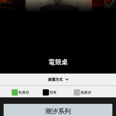
電競桌
篩選方式
有庫存
預售
無庫存
潮汐系列