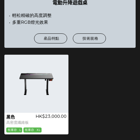
電動升降遊戲桌
輕松精確的高度調整
多重RGB燈光效果
産品特點
技術規格
HK$23,000.00
黑色
高密度纖維板
有庫存
L
有庫存
XL