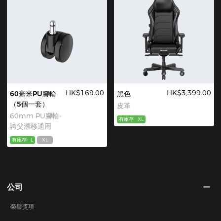
HK$169.00
HK$3,399.00
60毫米PU腳輪
黑色
（5個一套）
皮革
60mm PU腳輪-
有庫存
XL
誇父漂移通用
有庫存
L
XL
公司
榮譽獎項