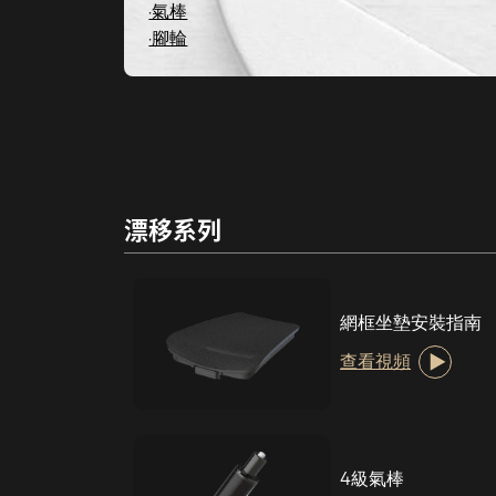
·氣棒
·腳輪
漂移系列
網框坐墊安裝指南
查看視頻
4級氣棒