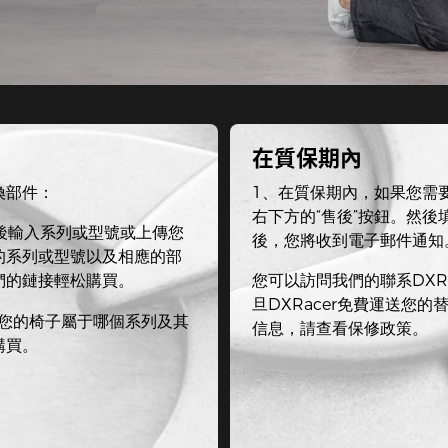
在質保期內
換部件：
1、在質保期內，如果您需
右下方的“售後”按鈕。然
然後輸入系列或型號或上傳您
後，您將收到電子郵件通知
的系列或型號以及相應的部
們的鏈接輕松購買。
您可以訪問我們的聯系DXR
旦DXRacer免費運送您
熟悉您的椅子屬于哪個系列及其
信息，請查看保修政策。
購買。