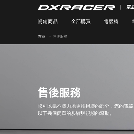
電
暢銷商品
全部購買
電競椅
首頁
售後服務
售後服務
您可以毫不費力地更換損壞的部分，您的電競
以下幾個簡單的步驟與視頻的幫助。