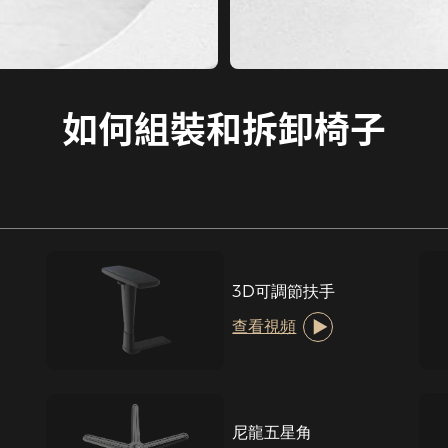
如何組裝和拆卸椅子
3D可調節扶手
查看視頻
尼龍五星角