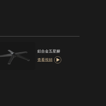
鋁合金五星腳
查看視頻