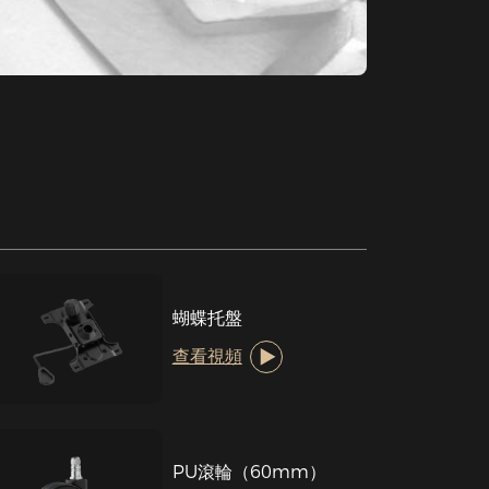
蝴蝶托盤
查看視頻
PU滾輪（60mm）