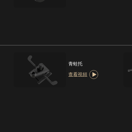
青蛙托
查看視頻
）