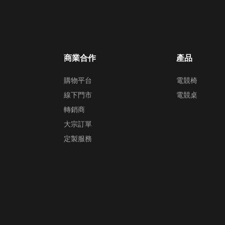
商業合作
產品
購物平台
電競椅
線下門市
電競桌
轉銷商
大宗訂單
定製服務