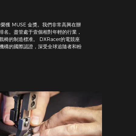
r榮獲 MUSE 金獎。我們非常高興在辦
排名。盡管處于壹個相對年輕的行業，
椅的制造標准。 DXRacer的電競座
機構的國際認證，深受全球追隨者和粉