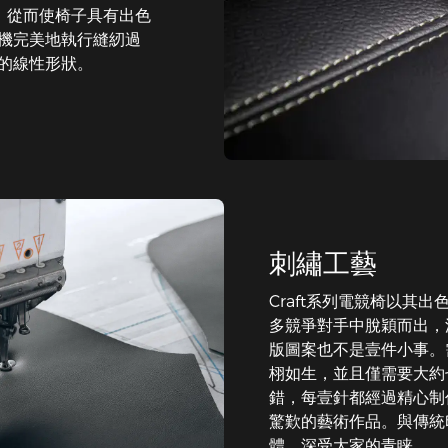
，從而使椅子具有出色
機完美地執行縫紉過
的線性形狀。
刺繡工藝
Craft系列電競椅以其
多競爭對手中脫穎而出，
版圖案也不是壹件小事。需
栩如生，並且僅需要大約
錯，每壹針都經過精心制
驚歎的藝術作品。與傳統
體，深受大家的青睐。