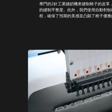
專門的2針工業縫紉機來縫制椅子的皮革
的縫制平整度。此外，我們使用自動刳刨
程，確保了預期的美感並凸顯了椅子優雅