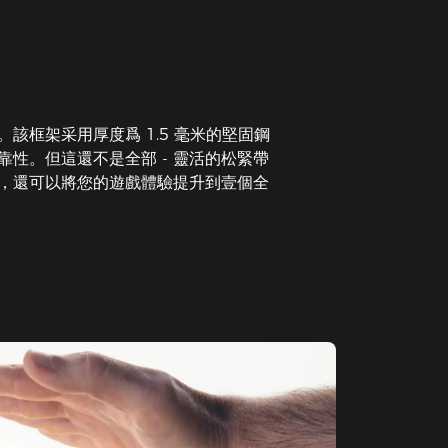
該框架采用厚度爲 1.5 毫米的堅固鋼
性。但這還不是全部 - 靈活的松緊帶
，還可以將您的遊戲體驗提升到壹個全