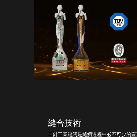
縫合技術
二針工業縫紉是縫紉過程中必不可少的壹部分