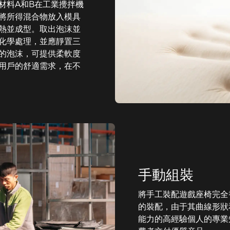
材料A和B在工業攪拌機
將所得混合物放入模具
熱並成型。取出泡沫並
化學處理，並應靜置三
的泡沫，可提供柔軟度
用戶的舒適需求，在不
手動組裝
將手工裝配遊戲座椅完全
的裝配，由于其曲線形狀
能力的高經驗個人的專業