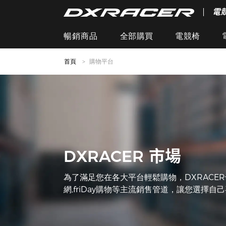
電
暢銷商品
全部購買
電競椅
首頁
購物平台
DXRACER 市場
為了滿足您在各大平台輕鬆購物，DXRACER也
網,friDay購物等主流銷售管道，讓您選擇