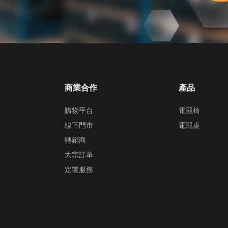
商業合作
產品
購物平台
電競椅
線下門市
電競桌
轉銷商
大宗訂單
定製服務