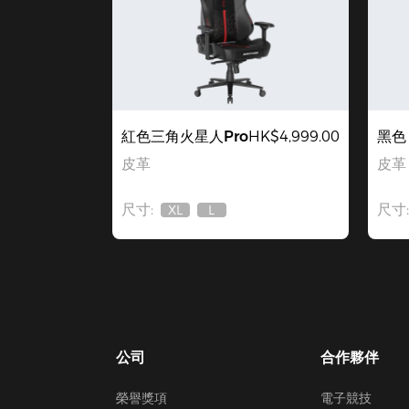
紅色三角火星人Pro
HK$4,999.00
黑色
皮革
皮革
尺寸:
尺寸:
XL
L
無
無
庫
庫
存
存
公司
合作夥伴
榮譽獎項
電子競技