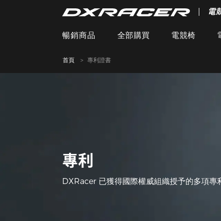
電
暢銷商品
全部購買
電競椅
首頁
專利證書
專利
DXRacer 已獲得國際權威組織授予的多項