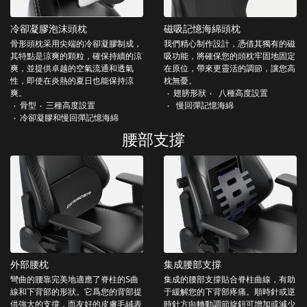
冷卻凝膠泡沫頭枕
磁吸記憶海綿頭枕
骨形頭枕采用尖端的冷卻凝膠制成，
我們精心制作設計，憑借其獨有的磁
其特點是涼爽的顆粒，確保持續的涼
吸功能，將確保您的頭枕牢固地固定
爽，並提供卓越的空氣流通和透氣
在原位，帶來更靈活的調節，讓您高
性，即使在炎熱的夏日也能保持涼
枕無憂。
爽。
翅膀形狀
八種高度設置
骨型
三種高度設置
慢回彈記憶海綿
冷卻凝膠和慢回彈記憶海綿
腰部支撐
外部腰枕
集成腰部支撐
彎曲的腰靠完美地適應了脊柱的S曲
集成的腰部支撐貼合脊柱曲線，有助
線和下背部的形狀。它爲您的背部提
于緩解您的下背部疼痛。順時針或逆
供強大的支撐，而友好的皮膚毛絨表
時針方向轉動調節旋鈕可增加或減少