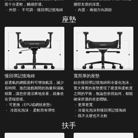
面十分柔軟，觸感舒適。
腰部支撐的深度。
外部
不可調
慢回彈記憶海綿
內置
兩個方向調節
座墊
慢回彈記憶海綿
寬而厚的座墊
超透氣的網眼面料可增強氣流，減少
結合慢回彈記憶海綿和冷凝化泡沫，
長時間、激烈遊戲期間的熱量和濕氣
寬大厚實的座墊實現了硬度和柔軟度
積聚，讓您舒適涼爽地坐著，就像坐
之間的平衡，無論您坐得如何，都能
在雲端壹樣。
確保舒適的坐姿體驗。
可更換（EPU或網狀座墊）
更厚更寬
冷固化泡沫
柔軟而有彈性
冷凝化泡沫和慢回彈記憶海綿
既不太硬也不太軟
扶手