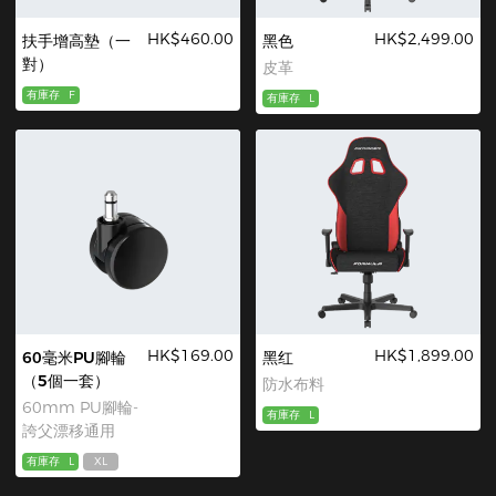
HK$460.00
HK$2,499.00
扶手增高墊（一
黑色
對）
皮革
有庫存
F
有庫存
L
HK$169.00
HK$1,899.00
60毫米PU腳輪
黑红
（5個一套）
防水布料
60mm PU腳輪-
有庫存
L
誇父漂移通用
有庫存
L
XL