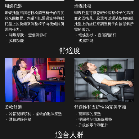
蝴蝶托盤
蝴蝶托盤
蝴蝶托盤可讓您輕松調整椅子的高度
蝴蝶托盤可讓您輕松調整椅子的高度
並來回搖晃。您還可以通過旋轉蝴蝶
並來回搖晃。您還可以通過旋轉蝴蝶
托盤上的旋鈕來調整椅子向後傾斜所
托盤上的旋鈕來調整椅子向後傾斜所
需的張力。
需的張力。
蝴蝶形狀
壹個調節杆
蝴蝶形狀
壹個調節杆
搖擺功能
搖擺功能
舒適度
柔軟舒適
舒適性和支撐性的完美平衡
冷卻凝膠頭枕
柔軟的泡沫座墊
寬而厚的座墊
透氣網眼座墊
慢回彈記憶海綿層墊
升級的零件和配件
適合人群