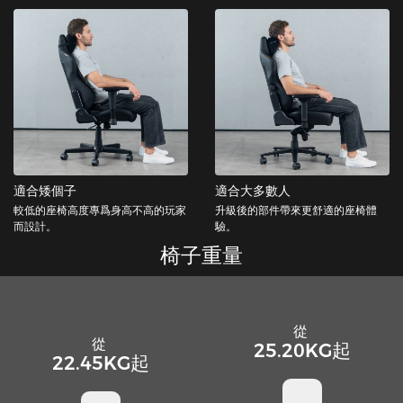
適合矮個子
適合大多數人
較低的座椅高度專爲身高不高的玩家
升級後的部件帶來更舒適的座椅體
而設計。
驗。
椅子重量
從
從
25.20KG起
22.45KG起