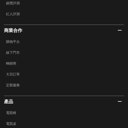
媒體評測
紅人評測
商業合作
購物平台
線下門市
轉銷商
大宗訂單
定製服務
產品
電競椅
電競桌