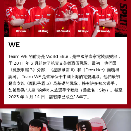
WE
Team WE 的前身是 World Elite，是中國第壹家電競俱樂部，
于 2011 年 3 月組建了第壹支英雄聯盟戰隊。最初，他們因
《魔獸爭霸 3》分部、《星際爭霸 II》和《Dota.Net》而獲得
認可。 Team WE 是壹家位于中國上海的電競組織。他們最初
是壹支以《魔獸爭霸 3》爲基礎的戰隊，擁有許多知名選手，
如被譽爲 "人皇 "的傳奇人族選手李曉峰（遊戲名：Sky）。截至
2023 年 4 月 14 日，該戰隊已成立18年了。