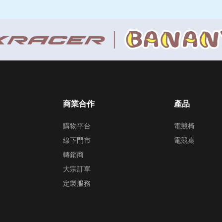
商業合作
產品
購物平台
電競椅
線下門市
電競桌
轉銷商
大宗訂單
定製服務