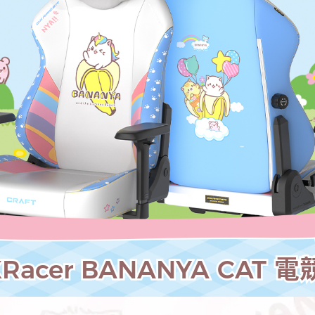
Racer
BANANYA CAT 電