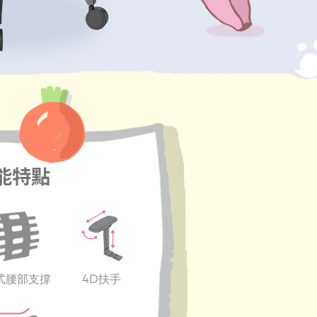
能特點
成式腰部支撐
4D扶手