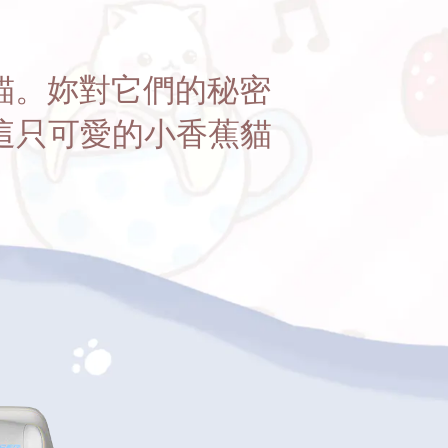
的貓。妳對它們的秘密
這只可愛的小香蕉貓