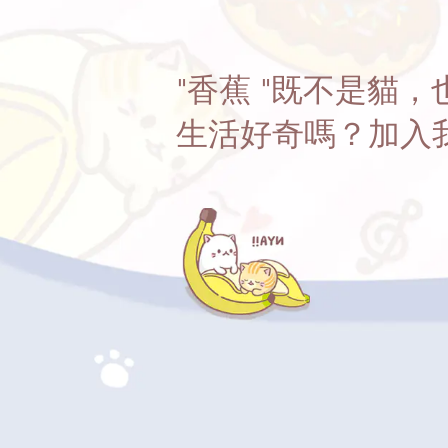
"香蕉 "既不是貓
生活好奇嗎？加入