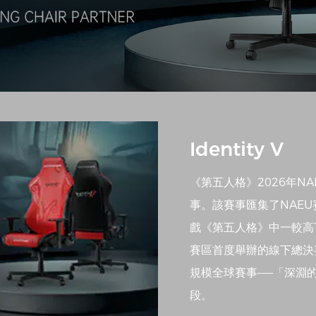
Identity V
《第五人格》2026年N
事。該賽事匯集了NAE
戲《第五人格》中一較高
賽區首度舉辦的線下總決
規模全球賽事——「深淵的
段。