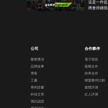
這是一件從
將會持續很
公司
合作夥伴
榮譽獎項
電子競技
品牌故事
版權合作
博客
跨界合作
工廠
聯盟夥伴計劃
專利證書
媒體評測
科技文章
紅人評測
測試認證