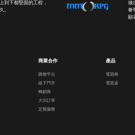
上到下都堅固的工程，
做
久。
奢
顯
商業合作
產品
購物平台
電競椅
線下門市
電競桌
轉銷商
大宗訂單
定製服務