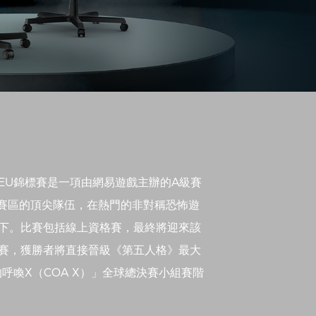
AEU錦標賽是一項由網易遊戲主辦的A級賽
U賽區的頂尖隊伍，在熱門的非對稱恐怖遊
下。比賽包括線上資格賽，最終將迎來該
賽，獲勝者將直接晉級《第五人格》最大
呼喚X（COA X）」全球總決賽小組賽階