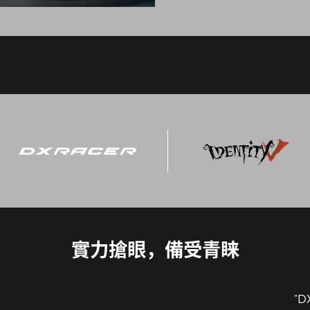
實力搶眼，備受青睐
“