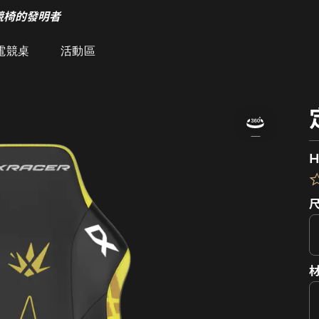
競椅的發明者
電競桌
活動區
H
材