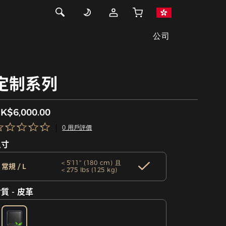
公司
定制系列
K$6,000.00
0 用戶評價
尺寸
＜5'11'' (180 cm) 且
常規 / L
＜275 lbs (125 kg)
質 - 皮革