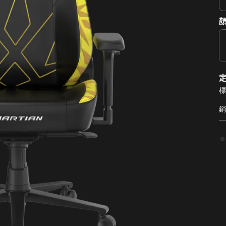
顔
標
銷