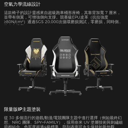
空氣力學流線設計
這款椅子的設計靈感來自超級跑車桶形座椅，其靠背加寬 7 厘米，
並帶有側翼，可增強側向支撐。競賽級EPU皮革（抗拉強度
≥80N/cm²）通過SGS 20,000次循環磨損測試，零磨損，同時側面
約束力提高45%。
限量版IP主題塗裝
從 30 多個流行的遊戲/動漫/電競團隊主題中進行選擇（例如最終幻
想、NRG 團隊、SPY×FAMILY），採用奈米 UV 塗層技術與刺繡細
節相結合。色牢度超過4級標準，防刮表面可永久保持如新外觀。