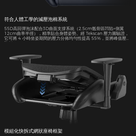
符合人體工學的減壓泡棉系統
55D高回彈泡沫配合3D曲面支撐系統（2.5cm骶骨區凹陷+側翼
12cm曲率半徑），精準貼合身體姿勢。經 Tekscan 壓力圖驗證，
它可將 4 小時坐姿期間的壓力分佈均勻性提高 55%，並將峰值壓力
降低 38%。
模組化快拆式網狀座椅框架