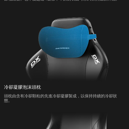
冷卻凝膠泡沫頭枕
頭枕由含有冷卻顆粒的先進冷卻凝膠製成，以保持持續的冷卻狀
態。