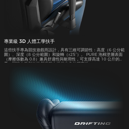
專業級 3D 人體工學扶手
這些扶手專為競技遊戲而設計，具有三維可調節性：高度（6 公分範
圍）、深度（8 公分範圍）和旋轉（±25°）。 PURE 泡棉塗層表面
（摩擦係數為 0.8）兼具舒適性與耐用性，可支撐高達 10 公斤的重
量，同時在激烈的遊戲過程中提供出色的穩定性。