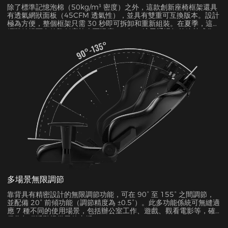
除了標準記憶泡棉（50kg/m³ 密度）之外，這款創新座椅框架還具
有透氣網狀面板（45CFM 透氣性），並具有雙重可互換版本。設計
極為方便，整個框架只需 30 秒即可拆卸和重新組裝。在夏季，這種
網狀結構可有效降低座椅表面溫度 5-8°C，這已通過紅外線熱成像
測試得到驗證。
多場景無限調節
靠背具有精密設計的無限調節功能，可在 90° 至 155° 之間調節，
並配備 20° 前傾功能（調節精度為 ±0.5°）。此多功能係統可無縫適
應 7 種不同的使用場景，包括辦公室工作、遊戲、觀看電影等，確
保為每項活動提供最佳支援。