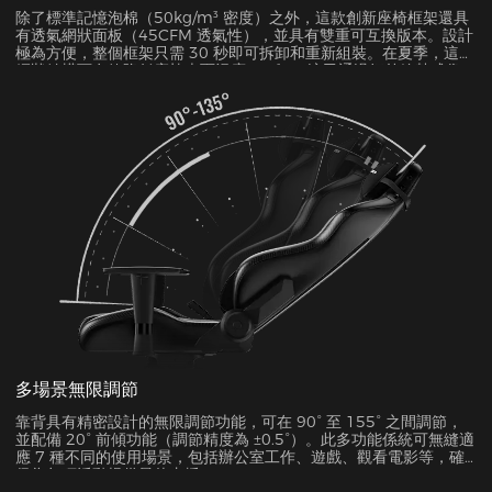
除了標準記憶泡棉（50kg/m³ 密度）之外，這款創新座椅框架還具
有透氣網狀面板（45CFM 透氣性），並具有雙重可互換版本。設計
極為方便，整個框架只需 30 秒即可拆卸和重新組裝。在夏季，這種
網狀結構可有效降低座椅表面溫度 5-8°C，這已通過紅外線熱成像
測試得到驗證。
多場景無限調節
靠背具有精密設計的無限調節功能，可在 90° 至 155° 之間調節，
並配備 20° 前傾功能（調節精度為 ±0.5°）。此多功能係統可無縫適
應 7 種不同的使用場景，包括辦公室工作、遊戲、觀看電影等，確
保為每項活動提供最佳支援。