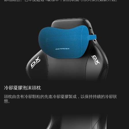
冷卻凝膠泡沫頭枕
頭枕由含有冷卻顆粒的先進冷卻凝膠製成，以保持持續的冷卻狀
態。