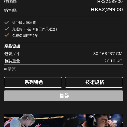
標牌價:
HK$2,599.00
HK$2,299.00
銷售價:
從中國大陸出貨
免運費（5至10個工作天送達）
免費保固期至2年
產品資訊
包裝尺寸
80 * 68 *37 CM
包裝重量
26.10 KG
缺貨
系列特色
技術規格
售罄