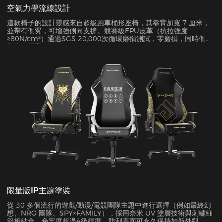
空氣力學流線設計
這款椅子的設計靈感來自超級跑車桶形座椅，其靠背加寬 7 厘米，
並帶有側翼，可增強側向支撐。競賽級EPU皮革（抗拉強度
≥80N/cm²）通過SGS 20,000次循環磨損測試，零磨損，同時側面
約束力提高45%。
限量版IP主題塗裝
從 30 多個流行的遊戲/動漫/電競團隊主題中進行選擇（例如最終幻
想、NRG 團隊、SPY×FAMILY），採用奈米 UV 塗層技術與刺繡細
節相結合。色牢度超過4級標準，防刮表面可永久保持如新外觀。