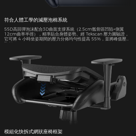
符合人體工學的減壓泡棉系統
55D高回彈泡沫配合3D曲面支撐系統（2.5cm骶骨區凹陷+側翼
12cm曲率半徑），精準貼合身體姿勢。經 Tekscan 壓力圖驗證，
它可將 4 小時坐姿期間的壓力分佈均勻性提高 55%，並將峰值壓力
降低 38%。
模組化快拆式網狀座椅框架