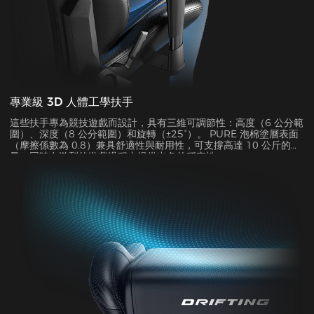
專業級 3D 人體工學扶手
這些扶手專為競技遊戲而設計，具有三維可調節性：高度（6 公分範
圍）、深度（8 公分範圍）和旋轉（±25°）。 PURE 泡棉塗層表面
（摩擦係數為 0.8）兼具舒適性與耐用性，可支撐高達 10 公斤的重
量，同時在激烈的遊戲過程中提供出色的穩定性。