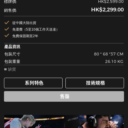
標牌價:
HK$2,599.00
HK$2,299.00
銷售價:
從中國大陸出貨
免運費（5至10個工作天送達）
免費保固期至2年
產品資訊
包裝尺寸
80 * 68 *37 CM
包裝重量
26.10 KG
缺貨
系列特色
技術規格
售罄