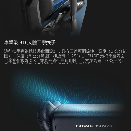
專業級 3D 人體工學扶手
這些扶手專為競技遊戲而設計，具有三維可調節性：高度（6 公分範
圍）、深度（8 公分範圍）和旋轉（±25°）。 PURE 泡棉塗層表面
（摩擦係數為 0.8）兼具舒適性與耐用性，可支撐高達 10 公斤的重
量，同時在激烈的遊戲過程中提供出色的穩定性。