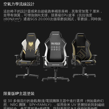
空氣力學流線設計
這款椅子的設計靈感來自超級跑車桶形座椅，其靠背加寬 7 厘米，
並帶有側翼，可增強側向支撐。競賽級EPU皮革（抗拉強度
≥80N/cm²）通過SGS 20,000次循環磨損測試，零磨損，同時側面
約束力提高45%。
限量版IP主題塗裝
從 30 多個流行的遊戲/動漫/電競團隊主題中進行選擇（例如最終幻
想、NRG 團隊、SPY×FAMILY），採用奈米 UV 塗層技術與刺繡細
節相結合。色牢度超過4級標準，防刮表面可永久保持如新外觀。