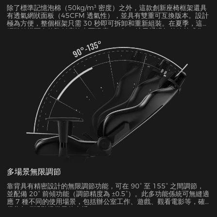
除了標準記憶泡棉（50kg/m³ 密度）之外，這款創新座椅框架還具
有透氣網狀面板（45CFM 透氣性），並具有雙重可互換版本。設計
極為方便，整個框架只需 30 秒即可拆卸和重新組裝。在夏季，這種
網狀結構可有效降低座椅表面溫度 5-8°C，這已通過紅外線熱成像
測試得到驗證。
多場景無限調節
靠背具有精密設計的無限調節功能，可在 90° 至 155° 之間調節，
並配備 20° 前傾功能（調節精度為 ±0.5°）。此多功能係統可無縫適
應 7 種不同的使用場景，包括辦公室工作、遊戲、觀看電影等，確
保為每項活動提供最佳支援。