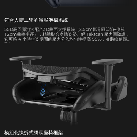
符合人體工學的減壓泡棉系統
55D高回彈泡沫配合3D曲面支撐系統（2.5cm骶骨區凹陷+側翼
12cm曲率半徑），精準貼合身體姿勢。經 Tekscan 壓力圖驗證，
它可將 4 小時坐姿期間的壓力分佈均勻性提高 55%，並將峰值壓力
降低 38%。
模組化快拆式網狀座椅框架