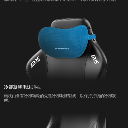
冷卻凝膠泡沫頭枕
頭枕由含有冷卻顆粒的先進冷卻凝膠製成，以保持持續的冷卻狀
態。