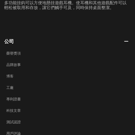
多功能挂鈎可以方便地懸挂遊戲耳機。使耳機和其他遊戲配件可以
輕松被取用和存放，讓它們觸手可及，同時保持桌面整潔。
公司
榮譽獎項
品牌故事
博客
工廠
專利證書
科技文章
測試認證
用戶評論