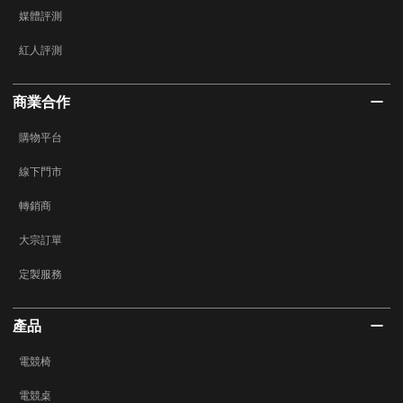
媒體評測
紅人評測
商業合作
購物平台
線下門市
轉銷商
大宗訂單
定製服務
產品
電競椅
電競桌